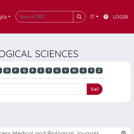
glia
IT
LOGIN
LOGICAL SCIENCES
O
P
Q
R
S
T
U
V
W
X
Y
Z
ess Medical and Biological Journals