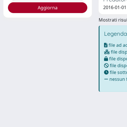
2016-01-01
Mostrati risul
Legenda
file ad 
file dis
file disp
file disp
file sot
nessun f