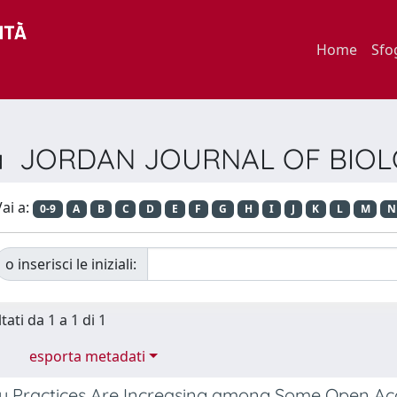
Home
Sfo
ista JORDAN JOURNAL OF BIO
ai a:
0-9
A
B
C
D
E
F
G
H
I
J
K
L
M
N
o inserisci le iniziali:
tati da 1 a 1 di 1
esporta metadati
y Practices Are Increasing among Some Open Acc