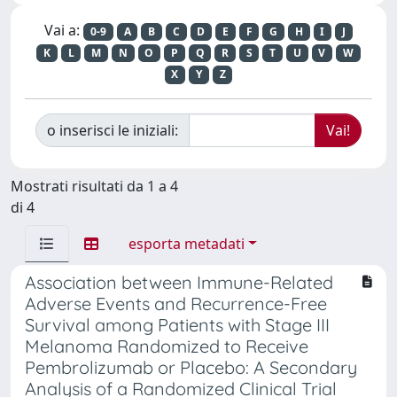
Vai a:
0-9
A
B
C
D
E
F
G
H
I
J
K
L
M
N
O
P
Q
R
S
T
U
V
W
X
Y
Z
o inserisci le iniziali:
Mostrati risultati da 1 a 4
di 4
esporta metadati
Association between Immune-Related
Adverse Events and Recurrence-Free
Survival among Patients with Stage III
Melanoma Randomized to Receive
Pembrolizumab or Placebo: A Secondary
Analysis of a Randomized Clinical Trial