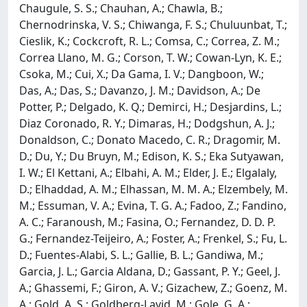
Chaugule, S. S.; Chauhan, A.; Chawla, B.;
Chernodrinska, V. S.; Chiwanga, F. S.; Chuluunbat, T.;
Cieslik, K.; Cockcroft, R. L.; Comsa, C.; Correa, Z. M.;
Correa Llano, M. G.; Corson, T. W.; Cowan-Lyn, K. E.;
Csoka, M.; Cui, X.; Da Gama, I. V.; Dangboon, W.;
Das, A.; Das, S.; Davanzo, J. M.; Davidson, A.; De
Potter, P.; Delgado, K. Q.; Demirci, H.; Desjardins, L.;
Diaz Coronado, R. Y.; Dimaras, H.; Dodgshun, A. J.;
Donaldson, C.; Donato Macedo, C. R.; Dragomir, M.
D.; Du, Y.; Du Bruyn, M.; Edison, K. S.; Eka Sutyawan,
I. W.; El Kettani, A.; Elbahi, A. M.; Elder, J. E.; Elgalaly,
D.; Elhaddad, A. M.; Elhassan, M. M. A.; Elzembely, M.
M.; Essuman, V. A.; Evina, T. G. A.; Fadoo, Z.; Fandino,
A. C.; Faranoush, M.; Fasina, O.; Fernandez, D. D. P.
G.; Fernandez-Teijeiro, A.; Foster, A.; Frenkel, S.; Fu, L.
D.; Fuentes-Alabi, S. L.; Gallie, B. L.; Gandiwa, M.;
Garcia, J. L.; Garcia Aldana, D.; Gassant, P. Y.; Geel, J.
A.; Ghassemi, F.; Giron, A. V.; Gizachew, Z.; Goenz, M.
A.; Gold, A. S.; Goldberg-Lavid, M.; Gole, G. A.;