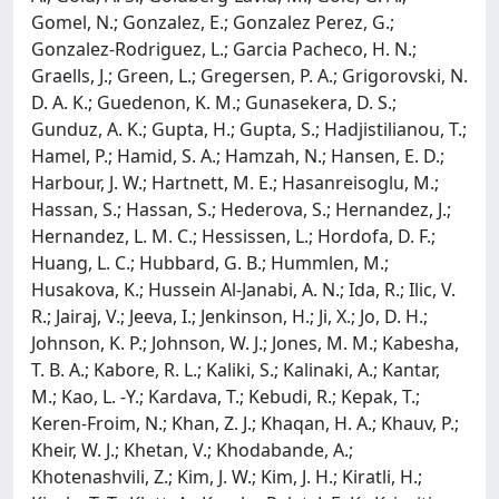
Gomel, N.; Gonzalez, E.; Gonzalez Perez, G.;
Gonzalez-Rodriguez, L.; Garcia Pacheco, H. N.;
Graells, J.; Green, L.; Gregersen, P. A.; Grigorovski, N.
D. A. K.; Guedenon, K. M.; Gunasekera, D. S.;
Gunduz, A. K.; Gupta, H.; Gupta, S.; Hadjistilianou, T.;
Hamel, P.; Hamid, S. A.; Hamzah, N.; Hansen, E. D.;
Harbour, J. W.; Hartnett, M. E.; Hasanreisoglu, M.;
Hassan, S.; Hassan, S.; Hederova, S.; Hernandez, J.;
Hernandez, L. M. C.; Hessissen, L.; Hordofa, D. F.;
Huang, L. C.; Hubbard, G. B.; Hummlen, M.;
Husakova, K.; Hussein Al-Janabi, A. N.; Ida, R.; Ilic, V.
R.; Jairaj, V.; Jeeva, I.; Jenkinson, H.; Ji, X.; Jo, D. H.;
Johnson, K. P.; Johnson, W. J.; Jones, M. M.; Kabesha,
T. B. A.; Kabore, R. L.; Kaliki, S.; Kalinaki, A.; Kantar,
M.; Kao, L. -Y.; Kardava, T.; Kebudi, R.; Kepak, T.;
Keren-Froim, N.; Khan, Z. J.; Khaqan, H. A.; Khauv, P.;
Kheir, W. J.; Khetan, V.; Khodabande, A.;
Khotenashvili, Z.; Kim, J. W.; Kim, J. H.; Kiratli, H.;