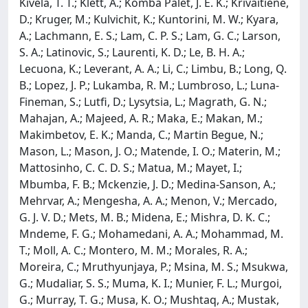
Kivela, T. T.; Klett, A.; Komba Palet, J. E. K.; Krivaitiene,
D.; Kruger, M.; Kulvichit, K.; Kuntorini, M. W.; Kyara,
A.; Lachmann, E. S.; Lam, C. P. S.; Lam, G. C.; Larson,
S. A.; Latinovic, S.; Laurenti, K. D.; Le, B. H. A.;
Lecuona, K.; Leverant, A. A.; Li, C.; Limbu, B.; Long, Q.
B.; Lopez, J. P.; Lukamba, R. M.; Lumbroso, L.; Luna-
Fineman, S.; Lutfi, D.; Lysytsia, L.; Magrath, G. N.;
Mahajan, A.; Majeed, A. R.; Maka, E.; Makan, M.;
Makimbetov, E. K.; Manda, C.; Martin Begue, N.;
Mason, L.; Mason, J. O.; Matende, I. O.; Materin, M.;
Mattosinho, C. C. D. S.; Matua, M.; Mayet, I.;
Mbumba, F. B.; Mckenzie, J. D.; Medina-Sanson, A.;
Mehrvar, A.; Mengesha, A. A.; Menon, V.; Mercado,
G. J. V. D.; Mets, M. B.; Midena, E.; Mishra, D. K. C.;
Mndeme, F. G.; Mohamedani, A. A.; Mohammad, M.
T.; Moll, A. C.; Montero, M. M.; Morales, R. A.;
Moreira, C.; Mruthyunjaya, P.; Msina, M. S.; Msukwa,
G.; Mudaliar, S. S.; Muma, K. I.; Munier, F. L.; Murgoi,
G.; Murray, T. G.; Musa, K. O.; Mushtaq, A.; Mustak,