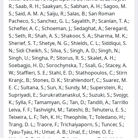
R.; Saab, R. H.; Saakyan, S.; Sabhan, A. H.; Sagoo, M.
S.; Said, A. M. A.; Saiju, R.; Salas, B.; San Roman
Pacheco, S.; Sanchez, G. L.; Sayalith, P.; Scanlan, T. A.;
Schefler, A. C.; Schoeman, J.; Sedaghat, A.; Seregard,
S.; Seth, R.; Shah, A. S.; Shakoor, S. A.; Sharma, M. K.;
Sherief, S. T.; Shetye, N. G.; Shields, C. L.; Siddiqui, S.
N.; Sidi Cheikh, S.; Silva, S.; Singh, A. D.; Singh, N.;
Singh, U.; Singha, P.; Sitorus, R. S.; Skalet, A. H.;
Soebagjo, H. D.; Sorochynska, T.; Ssali, G.; Stacey, A.
W.; Staffieri, S. E.; Stahl, E. D.; Stathopoulos, C.; Stirn
Kranjc, B.; Stones, D. K.; Strahlendorf, C.; Suarez, M.
E. C.; Sultana, S.; Sun, X.; Sundy, M.; Superstein, R.;
Supriyadi, E.; Surukrattanaskul, S.; Suzuki, S.; Svojgr,
K.; Sylla, F.; Tamamyan, G.; Tan, D.; Tandili, A.; Tarrillo
Leiva, F. F.; Tashvighi, M.; Tateshi, B.; Tehuteru, E. S.;
Teixeira, L. F.; Teh, K. H.; Theophile, T.; Toledano, H.;
Trang, D. L.; Traore, F.; Trichaiyaporn, S.; Tuncer, S.;
Tyau-Tyau, H.; Umar, A. B.; Unal, E.; Uner, O. E.;