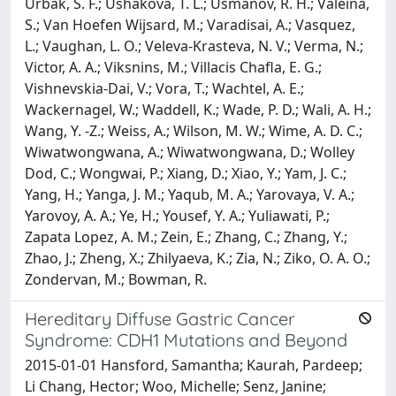
Urbak, S. F.; Ushakova, T. L.; Usmanov, R. H.; Valeina,
S.; Van Hoefen Wijsard, M.; Varadisai, A.; Vasquez,
L.; Vaughan, L. O.; Veleva-Krasteva, N. V.; Verma, N.;
Victor, A. A.; Viksnins, M.; Villacis Chafla, E. G.;
Vishnevskia-Dai, V.; Vora, T.; Wachtel, A. E.;
Wackernagel, W.; Waddell, K.; Wade, P. D.; Wali, A. H.;
Wang, Y. -Z.; Weiss, A.; Wilson, M. W.; Wime, A. D. C.;
Wiwatwongwana, A.; Wiwatwongwana, D.; Wolley
Dod, C.; Wongwai, P.; Xiang, D.; Xiao, Y.; Yam, J. C.;
Yang, H.; Yanga, J. M.; Yaqub, M. A.; Yarovaya, V. A.;
Yarovoy, A. A.; Ye, H.; Yousef, Y. A.; Yuliawati, P.;
Zapata Lopez, A. M.; Zein, E.; Zhang, C.; Zhang, Y.;
Zhao, J.; Zheng, X.; Zhilyaeva, K.; Zia, N.; Ziko, O. A. O.;
Zondervan, M.; Bowman, R.
Hereditary Diffuse Gastric Cancer
Syndrome: CDH1 Mutations and Beyond
2015-01-01 Hansford, Samantha; Kaurah, Pardeep;
Li Chang, Hector; Woo, Michelle; Senz, Janine;