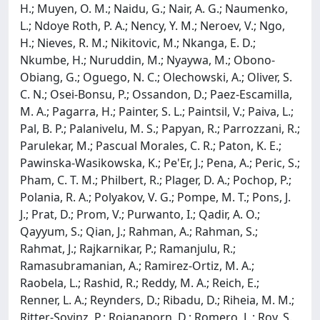
H.; Muyen, O. M.; Naidu, G.; Nair, A. G.; Naumenko,
L.; Ndoye Roth, P. A.; Nency, Y. M.; Neroev, V.; Ngo,
H.; Nieves, R. M.; Nikitovic, M.; Nkanga, E. D.;
Nkumbe, H.; Nuruddin, M.; Nyaywa, M.; Obono-
Obiang, G.; Oguego, N. C.; Olechowski, A.; Oliver, S.
C. N.; Osei-Bonsu, P.; Ossandon, D.; Paez-Escamilla,
M. A.; Pagarra, H.; Painter, S. L.; Paintsil, V.; Paiva, L.;
Pal, B. P.; Palanivelu, M. S.; Papyan, R.; Parrozzani, R.;
Parulekar, M.; Pascual Morales, C. R.; Paton, K. E.;
Pawinska-Wasikowska, K.; Pe'Er, J.; Pena, A.; Peric, S.;
Pham, C. T. M.; Philbert, R.; Plager, D. A.; Pochop, P.;
Polania, R. A.; Polyakov, V. G.; Pompe, M. T.; Pons, J.
J.; Prat, D.; Prom, V.; Purwanto, I.; Qadir, A. O.;
Qayyum, S.; Qian, J.; Rahman, A.; Rahman, S.;
Rahmat, J.; Rajkarnikar, P.; Ramanjulu, R.;
Ramasubramanian, A.; Ramirez-Ortiz, M. A.;
Raobela, L.; Rashid, R.; Reddy, M. A.; Reich, E.;
Renner, L. A.; Reynders, D.; Ribadu, D.; Riheia, M. M.;
Ritter-Sovinz, P.; Rojanaporn, D.; Romero, L.; Roy, S.