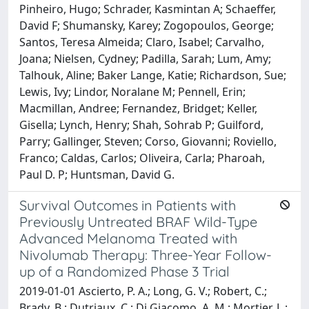
Pinheiro, Hugo; Schrader, Kasmintan A; Schaeffer,
David F; Shumansky, Karey; Zogopoulos, George;
Santos, Teresa Almeida; Claro, Isabel; Carvalho,
Joana; Nielsen, Cydney; Padilla, Sarah; Lum, Amy;
Talhouk, Aline; Baker Lange, Katie; Richardson, Sue;
Lewis, Ivy; Lindor, Noralane M; Pennell, Erin;
Macmillan, Andree; Fernandez, Bridget; Keller,
Gisella; Lynch, Henry; Shah, Sohrab P; Guilford,
Parry; Gallinger, Steven; Corso, Giovanni; Roviello,
Franco; Caldas, Carlos; Oliveira, Carla; Pharoah,
Paul D. P; Huntsman, David G.
Survival Outcomes in Patients with
Previously Untreated BRAF Wild-Type
Advanced Melanoma Treated with
Nivolumab Therapy: Three-Year Follow-
up of a Randomized Phase 3 Trial
2019-01-01 Ascierto, P. A.; Long, G. V.; Robert, C.;
Brady, B.; Dutriaux, C.; Di Giacomo, A. M.; Mortier, L.;