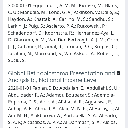
2020-01-01 Eggermont, A. M. M.; Kicinski, M.; Blank,
C. U.; Mandala, M.; Long, G. V.; Atkinson, V.; Dalle, S.;
Haydon, A.; Khattak, A.; Carlino, M. S.; Sandhu, S.;
Larkin, J.; Puig, S.; Ascierto, P. A.; Rutkowski, P.;
Schadendorf, D.; Koornstra, R.; Hernandez-Aya, L.;
Di Giacomo, A. M.; Van Den Eertwegh, A. J. M.; Grob,
J. -J.; Gutzmer, R.; Jamal, R.; Lorigan, P. C.; Krepler, C.;
Ibrahim, N.; Marreaud, S.; Van Akkooi, A.; Robert, C.;
Suciu, S.
Global Retinoblastoma Presentation and
Analysis by National Income Level
2020-01-01 Fabian, I. D.; Abdallah, E.; Abdullahi, S. U.;
Abdulqader, R. A.; Adamou Boubacar, S.; Ademola-
Popoola, D. S.; Adio, A.; Afshar, A. R.; Aggarwal, P.;
Aghaji, A. E.; Ahmad, A.; Akib, M. N. R.; Al Harby, L.; Al
Ani, M. H.; Alakbarova, A.; Portabella, S. A.; Al-Badri,
S. A. F.; Alcasabas, A. P. A.; Al-Dahmash, S. A.; Alejos,