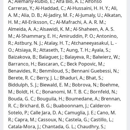
A.; Alemany-Rubio, E.; Alfa Bio, A. I.; Alfonso
Carreras, Y.; Al-Haddad, C.; Al-Hussaini, H. H. Y.; Ali,
A. M.; Alia, D. B.; Al-Jadiry, M. F.; Al-Jumaly, U.; Alkatan,
H. M.; All-Eriksson, C.; Al-Mafrachi, A. A. R. M.;
Almeida, A. A.; Alsawidi, K. M.; Al-Shaheen, A. A. S.
M.; Al-Shammary, E. H.; Amiruddin, P. O.; Antonino,
R.; Astbury, N. J.; Atalay, H. T.; Atchaneeyasakul, L. -
O.; Atsiaya, R.; Attaseth, T.; Aung, T. H.; Ayala, S.;
Baizakova, B.; Balaguer, J.; Balayeva, R.; Balwierz, W.;
Barranco, H.; Bascaran, C.; Beck Popovic, M.;
Benavides, R.; Benmiloud, S.; Bennani Guebessi, N.;
Berete, R. C.; Berry, J. L.; Bhaduri, A.; Bhat, S.;
Biddulph, S. J.; Biewald, E. M.; Bobrova, N.; Boehme,
M.; Boldt, H. C.; Bonanomi, M. T. B. C.; Bornfeld, N.;
Bouda, G. C.; Bouguila, H.; Boumedane, A.; Brennan,
R. C.; Brichard, B. G.; Buaboonnam, J.; Calderon-
Sotelo, P.; Calle Jara, D. A.; Camuglia, J. E.; Cano, M.
R.; Capra, M.; Cassoux, N.; Castela, G.; Castillo, L.;
Catala-Mora, J.; Chantada, G. L.; Chaudhry, S.;