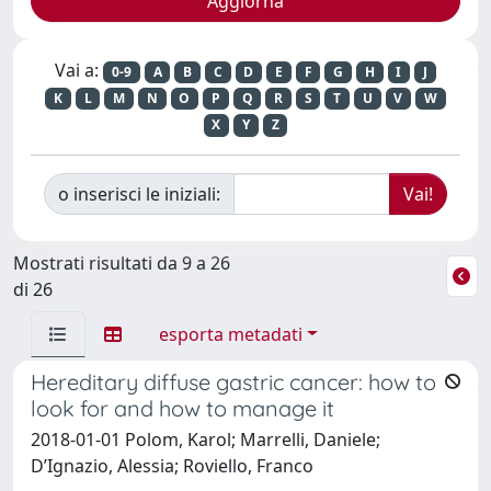
Vai a:
0-9
A
B
C
D
E
F
G
H
I
J
K
L
M
N
O
P
Q
R
S
T
U
V
W
X
Y
Z
o inserisci le iniziali:
Mostrati risultati da 9 a 26
di 26
esporta metadati
Hereditary diffuse gastric cancer: how to
look for and how to manage it
2018-01-01 Polom, Karol; Marrelli, Daniele;
D’Ignazio, Alessia; Roviello, Franco