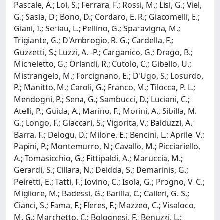
Pascale, A.; Loi, S.; Ferrara, F.; Rossi, M.; Lisi, G.; Viel,
G.; Sasia, D.; Bono, D.; Cordaro, E. R.; Giacomelli, E.;
Giani, I.; Seriau, L.; Pellino, G.; Sparavigna, M.;
Trigiante, G.; D'Ambrogio, R. G.; Cardella, F.;
Guzzetti, S.; Luzzi, A. -P.; Carganico, G.; Drago, B.;
Micheletto, G.; Orlandi, R.; Cutolo, C.; Gibello, U.;
Mistrangelo, M.; Forcignano, E.; D'Ugo, S.; Losurdo,
P.; Manitto, M.; Caroli, G.; Franco, M.; Tilocca, P. L.;
Mendogni, P.; Sena, G.; Sambucci, D.; Luciani, C.;
Atelli, P.; Guida, A.; Marino, F.; Morini, A.; Sibilla, M.
G.; Longo, F.; Giaccari, S.; Vigorita, V.; Balduzzi, A.;
Barra, F.; Delogu, D.; Milone, E.; Bencini, L.; Aprile, V.;
Papini, P.; Montemurro, N.; Cavallo, M.; Picciariello,
A.; Tomasicchio, G.; Fittipaldi, A.; Maruccia, M.;
Gerardi, S.; Cillara, N.; Deidda, S.; Demarinis, G.;
Peiretti, E.; Tatti, F.; Iovino, C.; Isola, G.; Progno, V. C.;
Migliore, M.; Badessi, G.; Barilla, C.; Calleri, G. S.;
Cianci, S.; Fama, F.; Fleres, F.; Mazzeo, C.; Visaloco,
M. G.; Marchetto, C.; Bolognesi, F.; Benuzzi, L.;