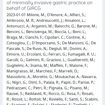
of minimally invasive gastric practice on
behalf of GIRCG
2023-01-01 Milone, M.; D'Amore, A.; Alfieri, S.;
Ambrosio, M. R.; Andreuccetti, J.; Ansaloni, L.;
Antonucci, A.; Arganini, M.; Baiocchi, G.; Barone, M.;
Bencini, L.; Bencivenga, M.; Boccia, L.; Boni, L.;
Braga, M.; Cianchi, F.; Cipollari, C.; Contine, A.;
Cotsoglou, C.; D'Imporzano, S.; De Manzoni, G.; De
Pascale, S.; De Ruvo, N.; Degiuli, M.; Donini, A.;
Elmore, U.; Ercolani, G.; Ferrari, G.; Fumagalli, R. U.;
Garulli, G.; Gelmini, R.; Graziosi, L.; Gualtierotti, M.;
Guglielmi, A.; Inama, M.; Maffeis, F.; Maione, F.;
Manigrasso, M.; Marchesi, F.; Marrelli, D.;
Massobrio, A.; Moretto, G.; Moukachar, A.; Navarra,
G.; Nigri, G.; Olmi, S.; Palaia, R.; Papis, D.; Parise, P.;
Pedrazzani, C.; Petri, R.; Pignata, G.; Pisano, M.;
Rausei, S.; Reddavid, R.; Rocco, G.; Rosa, F.; Rosati,
R.; Rossit, L.; Rottoli, M.; Roviello, F.; Santi, S.; Scabini,
S.; Scaringi, S.; Solaini, L.; Staderini, F.; Taglietti, L.;