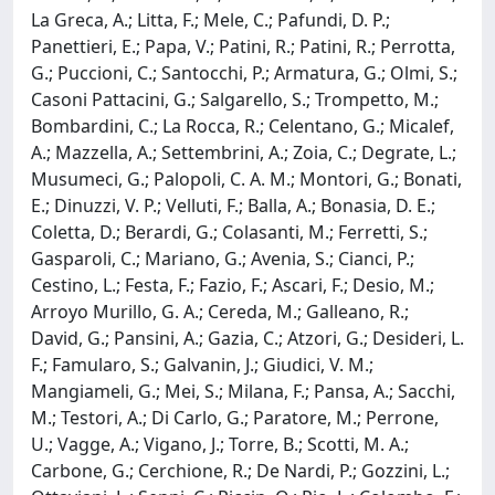
La Greca, A.; Litta, F.; Mele, C.; Pafundi, D. P.;
Panettieri, E.; Papa, V.; Patini, R.; Patini, R.; Perrotta,
G.; Puccioni, C.; Santocchi, P.; Armatura, G.; Olmi, S.;
Casoni Pattacini, G.; Salgarello, S.; Trompetto, M.;
Bombardini, C.; La Rocca, R.; Celentano, G.; Micalef,
A.; Mazzella, A.; Settembrini, A.; Zoia, C.; Degrate, L.;
Musumeci, G.; Palopoli, C. A. M.; Montori, G.; Bonati,
E.; Dinuzzi, V. P.; Velluti, F.; Balla, A.; Bonasia, D. E.;
Coletta, D.; Berardi, G.; Colasanti, M.; Ferretti, S.;
Gasparoli, C.; Mariano, G.; Avenia, S.; Cianci, P.;
Cestino, L.; Festa, F.; Fazio, F.; Ascari, F.; Desio, M.;
Arroyo Murillo, G. A.; Cereda, M.; Galleano, R.;
David, G.; Pansini, A.; Gazia, C.; Atzori, G.; Desideri, L.
F.; Famularo, S.; Galvanin, J.; Giudici, V. M.;
Mangiameli, G.; Mei, S.; Milana, F.; Pansa, A.; Sacchi,
M.; Testori, A.; Di Carlo, G.; Paratore, M.; Perrone,
U.; Vagge, A.; Vigano, J.; Torre, B.; Scotti, M. A.;
Carbone, G.; Cerchione, R.; De Nardi, P.; Gozzini, L.;