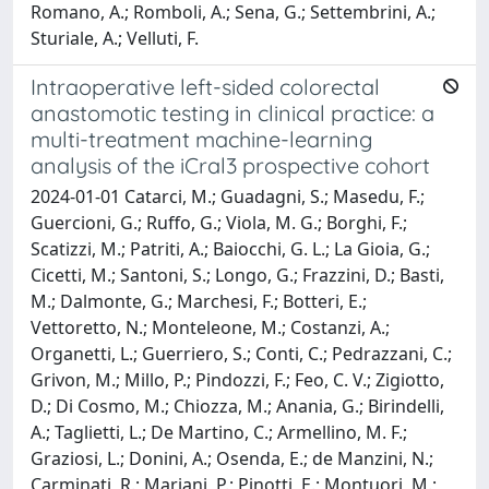
Romano, A.; Romboli, A.; Sena, G.; Settembrini, A.;
Sturiale, A.; Velluti, F.
Intraoperative left-sided colorectal
anastomotic testing in clinical practice: a
multi-treatment machine-learning
analysis of the iCral3 prospective cohort
2024-01-01 Catarci, M.; Guadagni, S.; Masedu, F.;
Guercioni, G.; Ruffo, G.; Viola, M. G.; Borghi, F.;
Scatizzi, M.; Patriti, A.; Baiocchi, G. L.; La Gioia, G.;
Cicetti, M.; Santoni, S.; Longo, G.; Frazzini, D.; Basti,
M.; Dalmonte, G.; Marchesi, F.; Botteri, E.;
Vettoretto, N.; Monteleone, M.; Costanzi, A.;
Organetti, L.; Guerriero, S.; Conti, C.; Pedrazzani, C.;
Grivon, M.; Millo, P.; Pindozzi, F.; Feo, C. V.; Zigiotto,
D.; Di Cosmo, M.; Chiozza, M.; Anania, G.; Birindelli,
A.; Taglietti, L.; De Martino, C.; Armellino, M. F.;
Graziosi, L.; Donini, A.; Osenda, E.; de Manzini, N.;
Carminati, R.; Mariani, P.; Pinotti, E.; Montuori, M.;