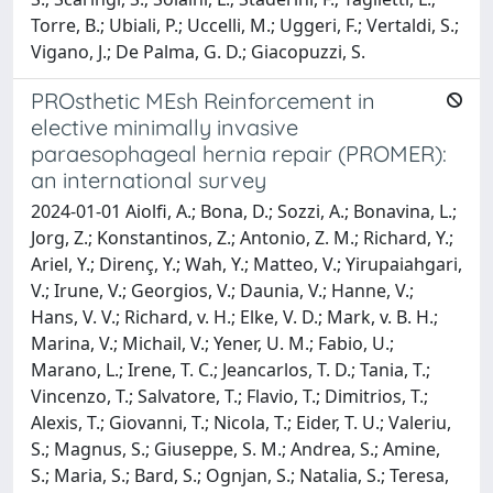
Torre, B.; Ubiali, P.; Uccelli, M.; Uggeri, F.; Vertaldi, S.;
Vigano, J.; De Palma, G. D.; Giacopuzzi, S.
PROsthetic MEsh Reinforcement in
elective minimally invasive
paraesophageal hernia repair (PROMER):
an international survey
2024-01-01 Aiolfi, A.; Bona, D.; Sozzi, A.; Bonavina, L.;
Jorg, Z.; Konstantinos, Z.; Antonio, Z. M.; Richard, Y.;
Ariel, Y.; Direnç, Y.; Wah, Y.; Matteo, V.; Yirupaiahgari,
V.; Irune, V.; Georgios, V.; Daunia, V.; Hanne, V.;
Hans, V. V.; Richard, v. H.; Elke, V. D.; Mark, v. B. H.;
Marina, V.; Michail, V.; Yener, U. M.; Fabio, U.;
Marano, L.; Irene, T. C.; Jeancarlos, T. D.; Tania, T.;
Vincenzo, T.; Salvatore, T.; Flavio, T.; Dimitrios, T.;
Alexis, T.; Giovanni, T.; Nicola, T.; Eider, T. U.; Valeriu,
S.; Magnus, S.; Giuseppe, S. M.; Andrea, S.; Amine,
S.; Maria, S.; Bard, S.; Ognjan, S.; Natalia, S.; Teresa,