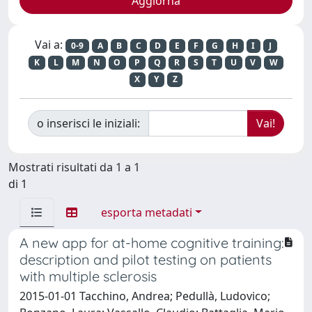
Vai a:
0-9
A
B
C
D
E
F
G
H
I
J
K
L
M
N
O
P
Q
R
S
T
U
V
W
X
Y
Z
o inserisci le iniziali:
Mostrati risultati da 1 a 1
di 1
esporta metadati
A new app for at-home cognitive training:
description and pilot testing on patients
with multiple sclerosis
2015-01-01 Tacchino, Andrea; Pedullà, Ludovico;