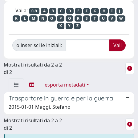
Vai a:
0-9
A
B
C
D
E
F
G
H
I
J
K
L
M
N
O
P
Q
R
S
T
U
V
W
X
Y
Z
o inserisci le iniziali:
Mostrati risultati da 2 a 2
di 2
esporta metadati
Trasportare in guerra e per la guerra
2015-01-01 Maggi, Stefano
Mostrati risultati da 2 a 2
di 2