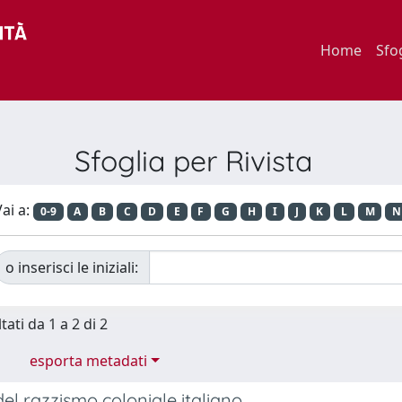
Home
Sfo
Sfoglia per Rivista
ai a:
0-9
A
B
C
D
E
F
G
H
I
J
K
L
M
N
o inserisci le iniziali:
tati da 1 a 2 di 2
esporta metadati
del razzismo coloniale italiano