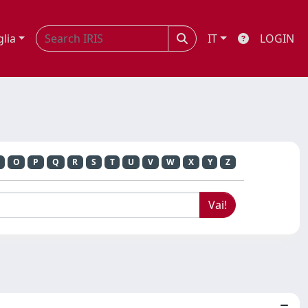
glia
IT
LOGIN
O
P
Q
R
S
T
U
V
W
X
Y
Z