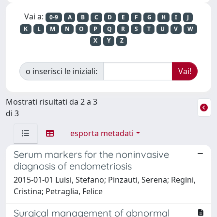
Vai a:
0-9
A
B
C
D
E
F
G
H
I
J
K
L
M
N
O
P
Q
R
S
T
U
V
W
X
Y
Z
o inserisci le iniziali:
Mostrati risultati da 2 a 3
di 3
esporta metadati
Serum markers for the noninvasive
diagnosis of endometriosis
2015-01-01 Luisi, Stefano; Pinzauti, Serena; Regini,
Cristina; Petraglia, Felice
Surgical management of abnormal