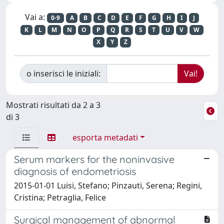
Vai a:
0-9
A
B
C
D
E
F
G
H
I
J
K
L
M
N
O
P
Q
R
S
T
U
V
W
X
Y
Z
o inserisci le iniziali:
Mostrati risultati da 2 a 3
di 3
esporta metadati
Serum markers for the noninvasive
diagnosis of endometriosis
2015-01-01 Luisi, Stefano; Pinzauti, Serena; Regini,
Cristina; Petraglia, Felice
Surgical management of abnormal