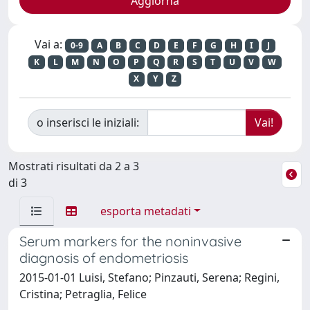
Vai a:
0-9
A
B
C
D
E
F
G
H
I
J
K
L
M
N
O
P
Q
R
S
T
U
V
W
X
Y
Z
o inserisci le iniziali:
Mostrati risultati da 2 a 3
di 3
esporta metadati
Serum markers for the noninvasive
diagnosis of endometriosis
2015-01-01 Luisi, Stefano; Pinzauti, Serena; Regini,
Cristina; Petraglia, Felice