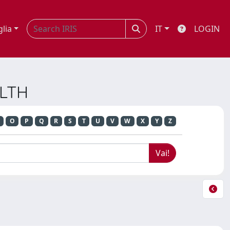
glia
IT
LOGIN
ALTH
O
P
Q
R
S
T
U
V
W
X
Y
Z