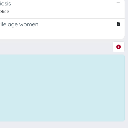
osis
elice
tile age women