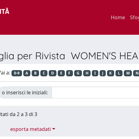
Home
Sfo
glia per Rivista WOMEN'S HE
ai a:
0-9
A
B
C
D
E
F
G
H
I
J
K
L
M
N
o inserisci le iniziali:
tati da 2 a 3 di 3
esporta metadati