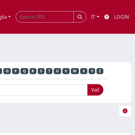
glia
IT
LOGIN
O
P
Q
R
S
T
U
V
W
X
Y
Z