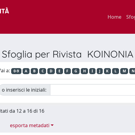
Home
Sfo
Sfoglia per Rivista KOINONIA
ai a:
0-9
A
B
C
D
E
F
G
H
I
J
K
L
M
N
o inserisci le iniziali:
tati da 12 a 16 di 16
esporta metadati