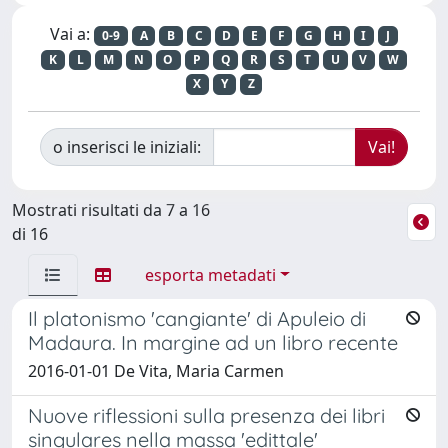
Vai a:
0-9
A
B
C
D
E
F
G
H
I
J
K
L
M
N
O
P
Q
R
S
T
U
V
W
X
Y
Z
o inserisci le iniziali:
Mostrati risultati da 7 a 16
di 16
esporta metadati
Il platonismo 'cangiante' di Apuleio di
Madaura. In margine ad un libro recente
2016-01-01 De Vita, Maria Carmen
Nuove riflessioni sulla presenza dei libri
singulares nella massa 'edittale'