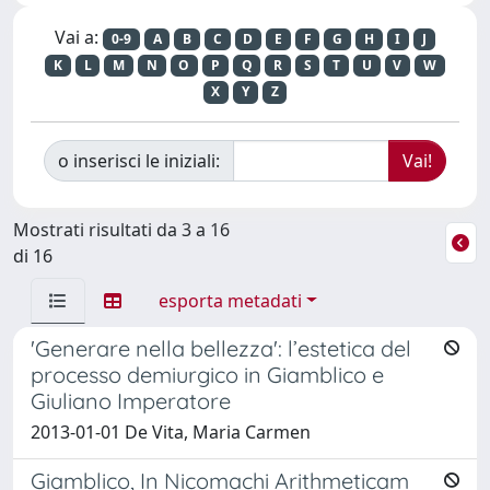
Vai a:
0-9
A
B
C
D
E
F
G
H
I
J
K
L
M
N
O
P
Q
R
S
T
U
V
W
X
Y
Z
o inserisci le iniziali:
Mostrati risultati da 3 a 16
di 16
esporta metadati
'Generare nella bellezza': l’estetica del
processo demiurgico in Giamblico e
Giuliano Imperatore
2013-01-01 De Vita, Maria Carmen
Giamblico, In Nicomachi Arithmeticam