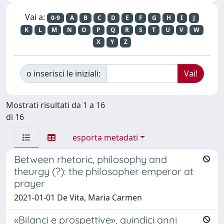
Vai a:
0-9
A
B
C
D
E
F
G
H
I
J
K
L
M
N
O
P
Q
R
S
T
U
V
W
X
Y
Z
o inserisci le iniziali:
Mostrati risultati da 1 a 16
di 16
esporta metadati
Between rhetoric, philosophy and
theurgy (?): the philosopher emperor at
prayer
2021-01-01 De Vita, Maria Carmen
«Bilanci e prospettive», quindici anni