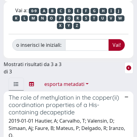
Vai a:
0-9
A
B
C
D
E
F
G
H
I
J
K
L
M
N
O
P
Q
R
S
T
U
V
W
X
Y
Z
o inserisci le iniziali:
Mostrati risultati da 3 a 3
di 3
esporta metadati
The role of methylation in the copper(ii)
coordination properties of a His-
containing decapeptide
2019-01-01 Hautier, A; Carvalho, T; Valensin, D;
Simaan, Aj; Faure, B; Mateus, P; Delgado, R; Iranzo,
O.