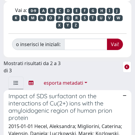
Vai a:
0-9
A
B
C
D
E
F
G
H
I
J
K
L
M
N
O
P
Q
R
S
T
U
V
W
X
Y
Z
o inserisci le iniziali:
Mostrati risultati da 2 a 3
di 3
esporta metadati
Impact of SDS surfactant on the
interactions of Cu(2+) ions with the
amyloidogenic region of human prion
protein
2015-01-01 Hecel, Aleksandra; Migliorini, Caterina;
Valensin, Daniela; Luczkowski, Marek; Kozlowski,