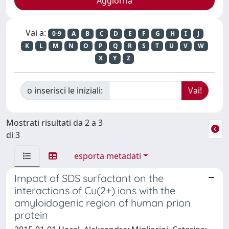
Vai a:
0-9
A
B
C
D
E
F
G
H
I
J
K
L
M
N
O
P
Q
R
S
T
U
V
W
X
Y
Z
o inserisci le iniziali:
Mostrati risultati da 2 a 3
di 3
esporta metadati
Impact of SDS surfactant on the
interactions of Cu(2+) ions with the
amyloidogenic region of human prion
protein