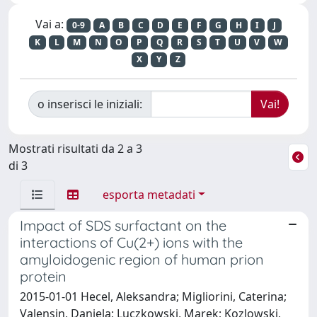
Vai a:
0-9
A
B
C
D
E
F
G
H
I
J
K
L
M
N
O
P
Q
R
S
T
U
V
W
X
Y
Z
o inserisci le iniziali:
Mostrati risultati da 2 a 3
di 3
esporta metadati
Impact of SDS surfactant on the
interactions of Cu(2+) ions with the
amyloidogenic region of human prion
protein
2015-01-01 Hecel, Aleksandra; Migliorini, Caterina;
Valensin, Daniela; Luczkowski, Marek; Kozlowski,