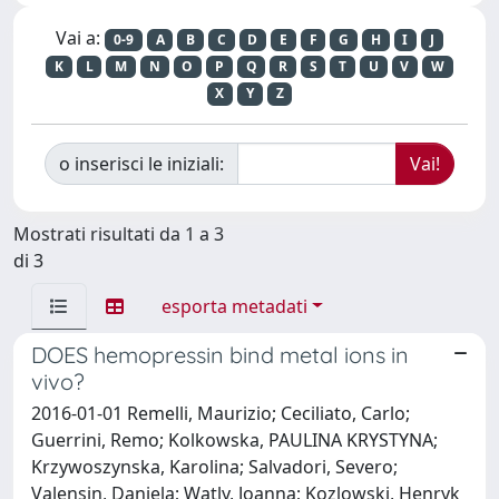
Vai a:
0-9
A
B
C
D
E
F
G
H
I
J
K
L
M
N
O
P
Q
R
S
T
U
V
W
X
Y
Z
o inserisci le iniziali:
Mostrati risultati da 1 a 3
di 3
esporta metadati
DOES hemopressin bind metal ions in
vivo?
2016-01-01 Remelli, Maurizio; Ceciliato, Carlo;
Guerrini, Remo; Kolkowska, PAULINA KRYSTYNA;
Krzywoszynska, Karolina; Salvadori, Severo;
Valensin, Daniela; Watly, Joanna; Kozlowski, Henryk