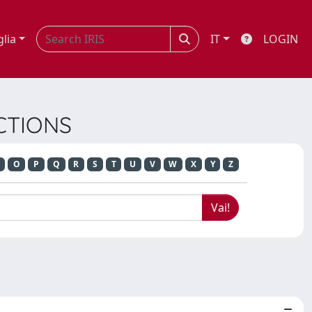
glia
IT
LOGIN
ACTIONS
O
P
Q
R
S
T
U
V
W
X
Y
Z