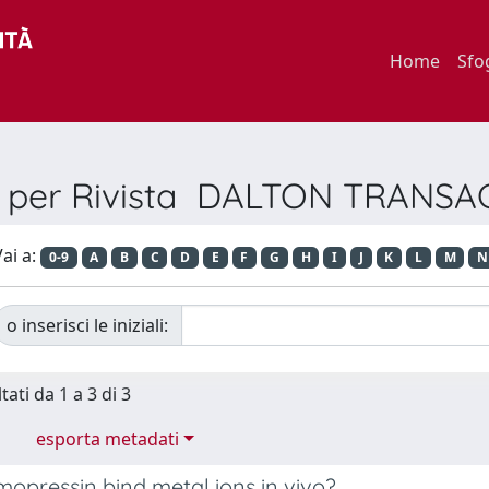
Home
Sfo
a per Rivista DALTON TRANS
ai a:
0-9
A
B
C
D
E
F
G
H
I
J
K
L
M
N
o inserisci le iniziali:
tati da 1 a 3 di 3
esporta metadati
opressin bind metal ions in vivo?