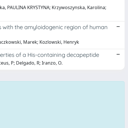
owska, PAULINA KRYSTYNA; Krzywoszynska, Karolina;
ns with the amyloidogenic region of human
 Luczkowski, Marek; Kozlowski, Henryk
perties of a His-containing decapeptide
teus, P; Delgado, R; Iranzo, O.