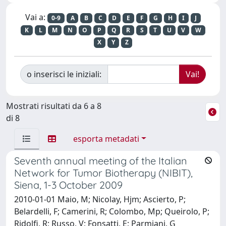
Vai a:
0-9
A
B
C
D
E
F
G
H
I
J
K
L
M
N
O
P
Q
R
S
T
U
V
W
X
Y
Z
o inserisci le iniziali:
Mostrati risultati da 6 a 8
di 8
esporta metadati
Seventh annual meeting of the Italian
Network for Tumor Biotherapy (NIBIT),
Siena, 1-3 October 2009
2010-01-01 Maio, M; Nicolay, Hjm; Ascierto, P;
Belardelli, F; Camerini, R; Colombo, Mp; Queirolo, P;
Ridolfi, R; Russo, V; Fonsatti, E; Parmiani, G