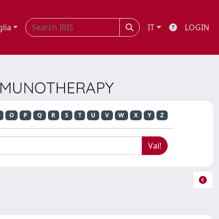
glia
IT
LOGIN
 IMMUNOTHERAPY
O
P
Q
R
S
T
U
V
W
X
Y
Z