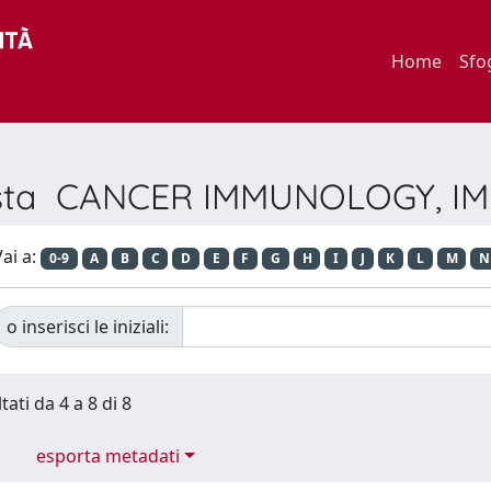
Home
Sfo
ivista CANCER IMMUNOLOGY,
ai a:
0-9
A
B
C
D
E
F
G
H
I
J
K
L
M
N
o inserisci le iniziali:
tati da 4 a 8 di 8
esporta metadati