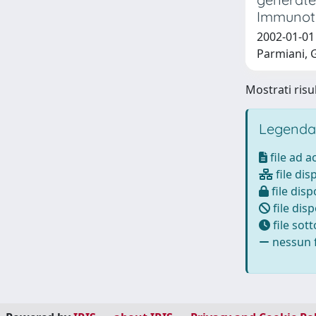
Immunot
2002-01-01 
Parmiani, 
Mostrati risul
Legenda
file ad 
file dis
file disp
file disp
file sot
nessun f