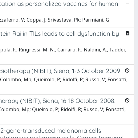
lication as personalized vaccines for human
Mazzaferro, V; Coppa, J; Srivastava, Pk; Parmiani, G.
in Rai in TILs leads to cell dysfunction by
a, F.; Ringressi, M. N.; Carraro, F.; Naldini, A.; Taddei,
iotherapy (NIBIT), Siena, 1-3 October 2009
 Colombo, Mp; Queirolo, P; Ridolfi, R; Russo, V; Fonsatti,
herapy (NIBIT), Siena, 16-18 October 2008.
 Colombo, Mp; Queirolo, P; Ridolfi, R; Russo, V; Fonsatti,
 IL-2-gene-transduced melanoma cells
 autologous melanoma cells. Cancer Immunol