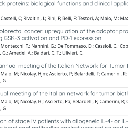
k proteins: biological functions and clinical app
astelli, C; Rivoltini, L; Rini, F; Belli, F; Testori, A; Maio, M; 
orectal cancer: upregulation of the adaptor prote
ng GSK-3 activation and PD-1 expression
Montecchi, T.; Nannini, G.; De Tommaso, D.; Cassioli, C.; Coppol
 G.; Amedei, A.; Baldari, C. T.; Ulivieri, C.
nnual meeting of the Italian Network for Tumor B
Maio, M; Nicolay, Hjm; Ascierto, P; Belardelli, F; Camerini, R;
, G
ual meeting of the Italian network for tumor biot
Maio, M; Nicolay, Hj; Ascierto, Pa; Belardelli, F; Camerini, R;
, G
on of stage IV patients with allogeneic IL-4- or
s functional antibodies against vaccinating and