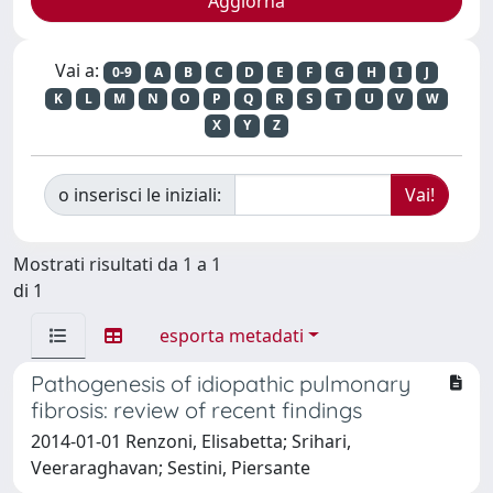
Vai a:
0-9
A
B
C
D
E
F
G
H
I
J
K
L
M
N
O
P
Q
R
S
T
U
V
W
X
Y
Z
o inserisci le iniziali:
Mostrati risultati da 1 a 1
di 1
esporta metadati
Pathogenesis of idiopathic pulmonary
fibrosis: review of recent findings
2014-01-01 Renzoni, Elisabetta; Srihari,
Veeraraghavan; Sestini, Piersante