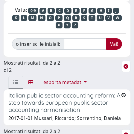
Vai a:
0-9
A
B
C
D
E
F
G
H
I
J
K
L
M
N
O
P
Q
R
S
T
U
V
W
X
Y
Z
o inserisci le iniziali:
Mostrati risultati da 2 a 2
di 2
esporta metadati
Italian public sector accounting reform: A
step towards european public sector
accounting harmonisation
2017-01-01 Mussari, Riccardo; Sorrentino, Daniela
Mostrati risultati da 2 a 2