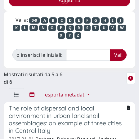
Vai a:
0-9
A
B
C
D
E
F
G
H
I
J
K
L
M
N
O
P
Q
R
S
T
U
V
W
X
Y
Z
o inserisci le iniziali:
Mostrati risultati da 5 a 6
di 6
esporta metadati
The role of dispersal and local
environment in urban land snail
assemblages: an example of three cities
in Central Italy