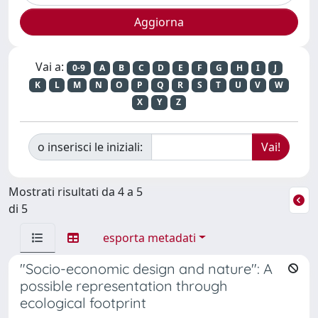
Vai a:
0-9
A
B
C
D
E
F
G
H
I
J
K
L
M
N
O
P
Q
R
S
T
U
V
W
X
Y
Z
o inserisci le iniziali:
Mostrati risultati da 4 a 5
di 5
esporta metadati
"Socio-economic design and nature": A
possible representation through
ecological footprint