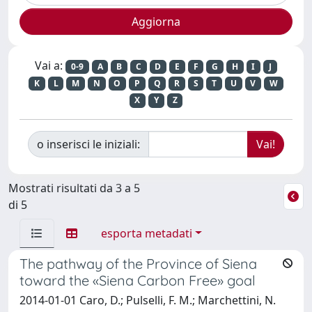
Vai a:
0-9
A
B
C
D
E
F
G
H
I
J
K
L
M
N
O
P
Q
R
S
T
U
V
W
X
Y
Z
o inserisci le iniziali:
Mostrati risultati da 3 a 5
di 5
esporta metadati
The pathway of the Province of Siena
toward the «Siena Carbon Free» goal
2014-01-01 Caro, D.; Pulselli, F. M.; Marchettini, N.