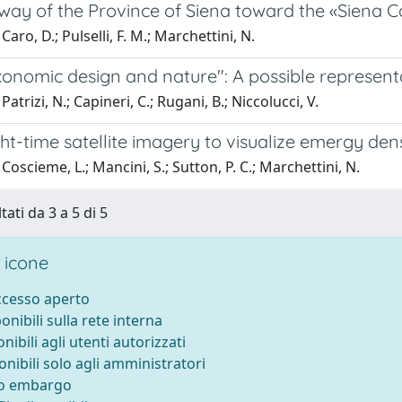
way of the Province of Siena toward the «Siena 
aro, D.; Pulselli, F. M.; Marchettini, N.
onomic design and nature": A possible representa
atrizi, N.; Capineri, C.; Rugani, B.; Niccolucci, V.
ht-time satellite imagery to visualize emergy densi
Coscieme, L.; Mancini, S.; Sutton, P. C.; Marchettini, N.
tati da 3 a 5 di 5
 icone
accesso aperto
ponibili sulla rete interna
onibili agli utenti autorizzati
onibili solo agli amministratori
to embargo