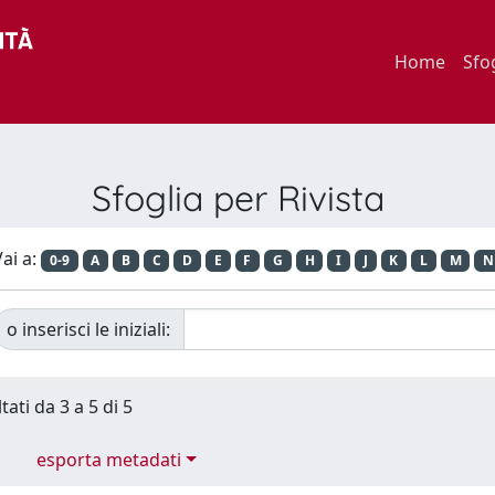
Home
Sfo
Sfoglia per Rivista
ai a:
0-9
A
B
C
D
E
F
G
H
I
J
K
L
M
N
o inserisci le iniziali:
tati da 3 a 5 di 5
esporta metadati