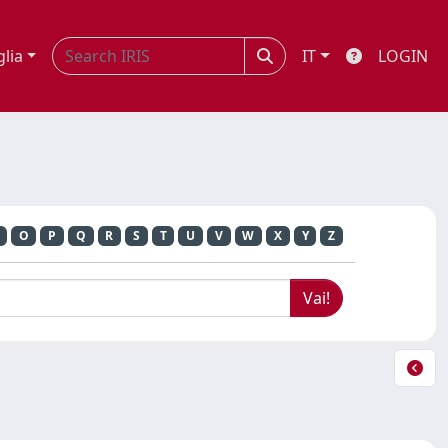
glia
IT
LOGIN
O
P
Q
R
S
T
U
V
W
X
Y
Z