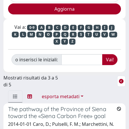
Vai a:
0-9
A
B
C
D
E
F
G
H
I
J
K
L
M
N
O
P
Q
R
S
T
U
V
W
X
Y
Z
o inserisci le iniziali:
Mostrati risultati da 3 a 5
di 5
esporta metadati
The pathway of the Province of Siena
toward the «Siena Carbon Free» goal
2014-01-01 Caro, D.; Pulselli, F. M.; Marchettini, N.