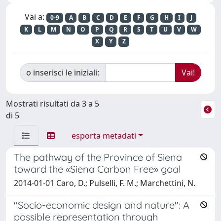
Vai a:
0-9
A
B
C
D
E
F
G
H
I
J
K
L
M
N
O
P
Q
R
S
T
U
V
W
X
Y
Z
o inserisci le iniziali:
Mostrati risultati da 3 a 5
di 5
esporta metadati
The pathway of the Province of Siena
toward the «Siena Carbon Free» goal
2014-01-01 Caro, D.; Pulselli, F. M.; Marchettini, N.
"Socio-economic design and nature": A
possible representation through