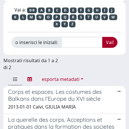
Vai a:
0-9
A
B
C
D
E
F
G
H
I
J
K
L
M
N
O
P
Q
R
S
T
U
V
W
X
Y
Z
o inserisci le iniziali:
Mostrati risultati da 1 a 2
di 2
esporta metadati
Corps et espaces. Les costumes des
Balkans dans l'Europe du XVI siècle
2013-01-01 Calvi, GIULIA MARIA
La querelle des corps. Acceptions et
pratiques dans la formation des societes