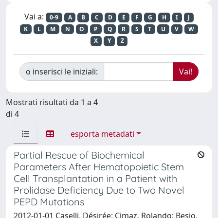
Vai a:
0-9
A
B
C
D
E
F
G
H
I
J
K
L
M
N
O
P
Q
R
S
T
U
V
W
X
Y
Z
o inserisci le iniziali:
Mostrati risultati da 1 a 4
di 4
esporta metadati
Partial Rescue of Biochemical
Parameters After Hematopoietic Stem
Cell Transplantation in a Patient with
Prolidase Deficiency Due to Two Novel
PEPD Mutations
2012-01-01 Caselli, Désirée; Cimaz, Rolando; Besio,