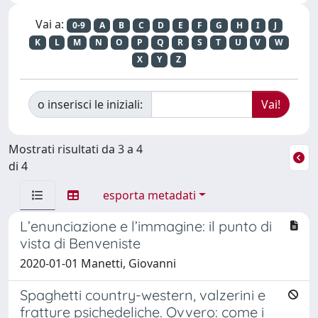
Vai a:
0-9
A
B
C
D
E
F
G
H
I
J
K
L
M
N
O
P
Q
R
S
T
U
V
W
X
Y
Z
o inserisci le iniziali:
Mostrati risultati da 3 a 4
di 4
esporta metadati
L’enunciazione e l’immagine: il punto di
vista di Benveniste
2020-01-01 Manetti, Giovanni
Spaghetti country-western, valzerini e
fratture psichedeliche. Ovvero: come i