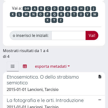
Vai a:
0-9
A
B
C
D
E
F
G
H
I
J
K
L
M
N
O
P
Q
R
S
T
U
V
W
X
Y
Z
o inserisci le iniziali:
Mostrati risultati da 1 a 4
di 4
esporta metadati
Etnosemiotica. O dello strabismo
semiotico
2015-01-01 Lancioni, Tarcisio
La fotografia e le arti. Introduzione
2011-01-01 Lancioni, Tarcisio