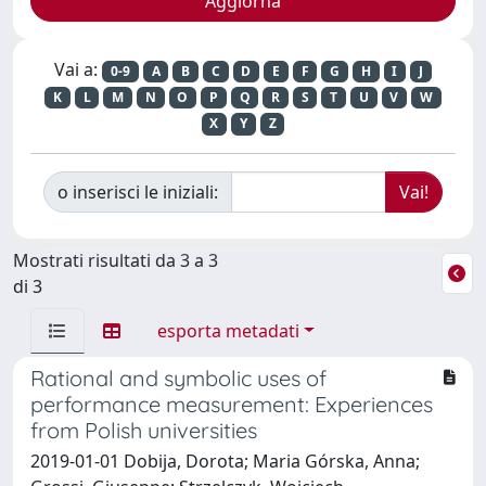
Vai a:
0-9
A
B
C
D
E
F
G
H
I
J
K
L
M
N
O
P
Q
R
S
T
U
V
W
X
Y
Z
o inserisci le iniziali:
Mostrati risultati da 3 a 3
di 3
esporta metadati
Rational and symbolic uses of
performance measurement: Experiences
from Polish universities
2019-01-01 Dobija, Dorota; Maria Górska, Anna;