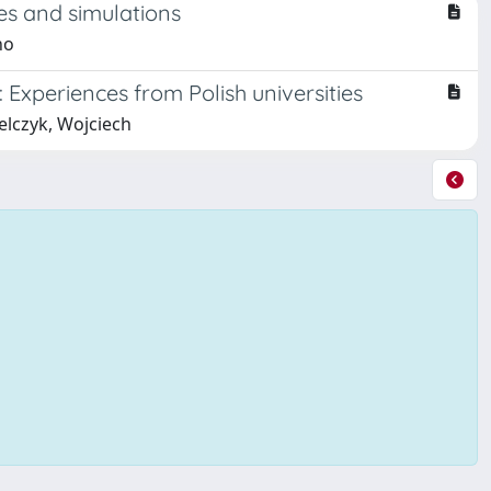
es and simulations
no
xperiences from Polish universities
elczyk, Wojciech