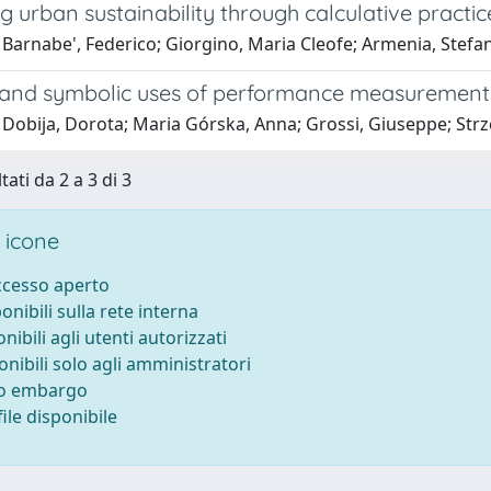
 urban sustainability through calculative practic
 Barnabe', Federico; Giorgino, Maria Cleofe; Armenia, Stefa
 and symbolic uses of performance measurement: E
 Dobija, Dorota; Maria Górska, Anna; Grossi, Giuseppe; Strz
tati da 2 a 3 di 3
 icone
accesso aperto
ponibili sulla rete interna
onibili agli utenti autorizzati
onibili solo agli amministratori
to embargo
ile disponibile