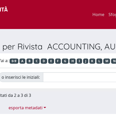
Home
Sfo
a per Rivista ACCOUNTING, A
ai a:
0-9
A
B
C
D
E
F
G
H
I
J
K
L
M
N
o inserisci le iniziali:
tati da 2 a 3 di 3
esporta metadati