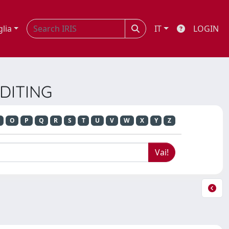
glia
IT
LOGIN
UDITING
O
P
Q
R
S
T
U
V
W
X
Y
Z