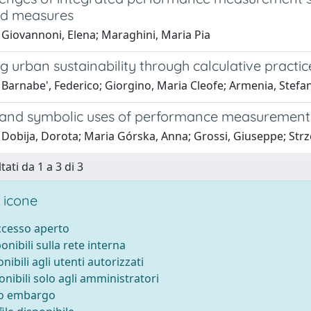
ed measures
 Giovannoni, Elena; Maraghini, Maria Pia
 urban sustainability through calculative practic
 Barnabe', Federico; Giorgino, Maria Cleofe; Armenia, Stefa
 and symbolic uses of performance measurement: E
 Dobija, Dorota; Maria Górska, Anna; Grossi, Giuseppe; Strz
tati da 1 a 3 di 3
 icone
accesso aperto
ponibili sulla rete interna
onibili agli utenti autorizzati
onibili solo agli amministratori
to embargo