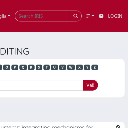
glia
IT
LOGIN
UDITING
O
P
Q
R
S
T
U
V
W
X
Y
Z
ystems: integrating mechanisms for