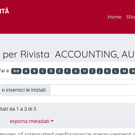
Home
Sfo
a per Rivista ACCOUNTING, A
ai a:
0-9
A
B
C
D
E
F
G
H
I
J
K
L
M
N
o inserisci le iniziali:
tati da 1 a 3 di 3
esporta metadati
lenges of integrated performance measurement s