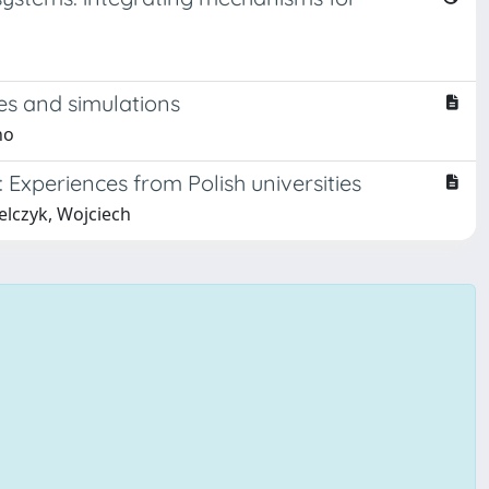
es and simulations
no
xperiences from Polish universities
elczyk, Wojciech