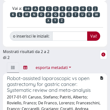
Vai a:
0-9
A
B
C
D
E
F
G
H
I
J
K
L
M
N
O
P
Q
R
S
T
U
V
W
X
Y
Z
o inserisci le iniziali:
Mostrati risultati da 2 a 2
di 2
esporta metadati
Robot-assisted laparoscopic vs open
gastrectomy for gastric cancer:
Systematic review and meta-analysis
2017-01-01 Caruso, Stefano; Patriti, Alberto;
Roviello, Franco; De Franco, Lorenzo; Franceschini,
Franco; Ceccarelli, Graziano; Coratti, Andrea