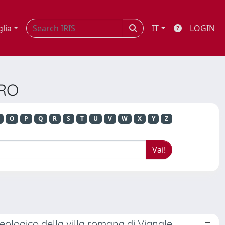
glia
IT
LOGIN
URO
O
P
Q
R
S
T
U
V
W
X
Y
Z
heologico della villa romana di Vignale,