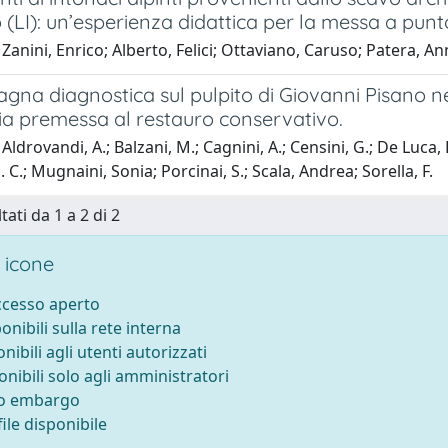
(LI): un’esperienza didattica per la messa a punto
Zanini, Enrico; Alberto, Felici; Ottaviano, Caruso; Patera, An
na diagnostica sul pulpito di Giovanni Pisano nel
ia premessa al restauro conservativo.
ldrovandi, A.; Balzani, M.; Cagnini, A.; Censini, G.; De Luca, D
 C.; Mugnaini, Sonia; Porcinai, S.; Scala, Andrea; Sorella, F.
tati da 1 a 2 di 2
 icone
accesso aperto
ponibili sulla rete interna
onibili agli utenti autorizzati
onibili solo agli amministratori
to embargo
ile disponibile