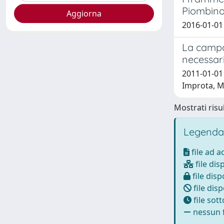
Piombino 
2016-01-01 
La campag
necessar
2011-01-01 A
Improta, M.
Mostrati risul
Legenda
file ad 
file dis
file disp
file disp
file sot
nessun f