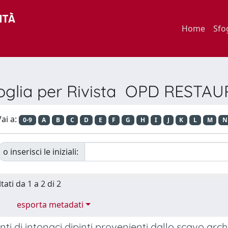
Home
Sfo
oglia per Rivista OPD RESTA
ai a:
0-9
A
B
C
D
E
F
G
H
I
J
K
L
M
N
o inserisci le iniziali:
tati da 1 a 2 di 2
esporta metadati
ti di intonaci dipinti provenienti dallo scavo arc