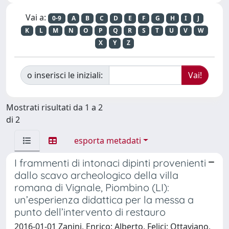
Vai a:
0-9
A
B
C
D
E
F
G
H
I
J
K
L
M
N
O
P
Q
R
S
T
U
V
W
X
Y
Z
o inserisci le iniziali:
Mostrati risultati da 1 a 2
di 2
esporta metadati
I frammenti di intonaci dipinti provenienti
dallo scavo archeologico della villa
romana di Vignale, Piombino (LI):
un’esperienza didattica per la messa a
punto dell’intervento di restauro
2016-01-01 Zanini, Enrico; Alberto, Felici; Ottaviano,