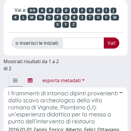
Vai a:
0-9
A
B
C
D
E
F
G
H
I
J
K
L
M
N
O
P
Q
R
S
T
U
V
W
X
Y
Z
o inserisci le iniziali:
Mostrati risultati da 1 a 2
di 2
esporta metadati
I frammenti di intonaci dipinti provenienti
dallo scavo archeologico della villa
romana di Vignale, Piombino (LI):
un’esperienza didattica per la messa a
punto dell’intervento di restauro
2016-01-01 Zanini, Enrico; Alberto, Felici; Ottaviano,