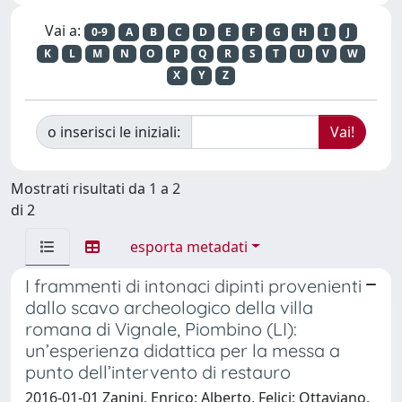
Vai a:
0-9
A
B
C
D
E
F
G
H
I
J
K
L
M
N
O
P
Q
R
S
T
U
V
W
X
Y
Z
o inserisci le iniziali:
Mostrati risultati da 1 a 2
di 2
esporta metadati
I frammenti di intonaci dipinti provenienti
dallo scavo archeologico della villa
romana di Vignale, Piombino (LI):
un’esperienza didattica per la messa a
punto dell’intervento di restauro
2016-01-01 Zanini, Enrico; Alberto, Felici; Ottaviano,