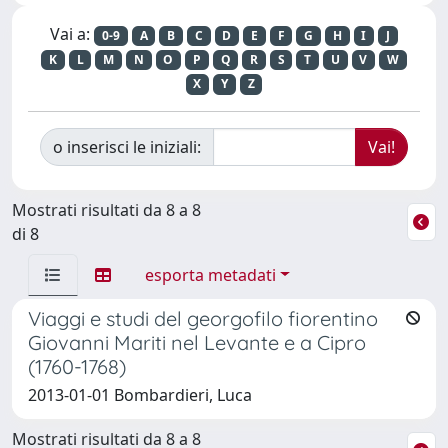
Vai a:
0-9
A
B
C
D
E
F
G
H
I
J
K
L
M
N
O
P
Q
R
S
T
U
V
W
X
Y
Z
o inserisci le iniziali:
Mostrati risultati da 8 a 8
di 8
esporta metadati
Viaggi e studi del georgofilo fiorentino
Giovanni Mariti nel Levante e a Cipro
(1760-1768)
2013-01-01 Bombardieri, Luca
Mostrati risultati da 8 a 8