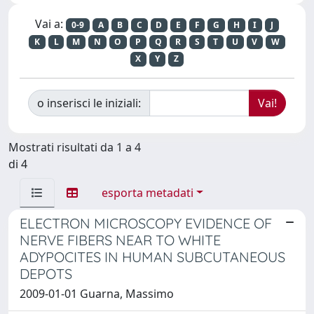
Vai a:
0-9
A
B
C
D
E
F
G
H
I
J
K
L
M
N
O
P
Q
R
S
T
U
V
W
X
Y
Z
o inserisci le iniziali:
Mostrati risultati da 1 a 4
di 4
esporta metadati
ELECTRON MICROSCOPY EVIDENCE OF
NERVE FIBERS NEAR TO WHITE
ADYPOCITES IN HUMAN SUBCUTANEOUS
DEPOTS
2009-01-01 Guarna, Massimo