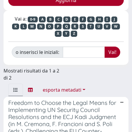
Vai a:
0-9
A
B
C
D
E
F
G
H
I
J
K
L
M
N
O
P
Q
R
S
T
U
V
W
X
Y
Z
o inserisci le iniziali:
Mostrati risultati da 1 a 2
di 2
esporta metadati
Freedom to Choose the Legal Means for
Implementing UN Security Council
Resolutions and the ECJ Kadi Judgment
(in M. Cremona, F. Francioni and S. Poli
(eds.), Challenging the EU Counter-