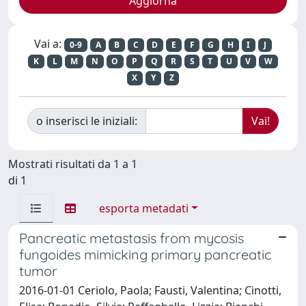
Vai a:
0-9
A
B
C
D
E
F
G
H
I
J
K
L
M
N
O
P
Q
R
S
T
U
V
W
X
Y
Z
o inserisci le iniziali:
Mostrati risultati da 1 a 1
di 1
esporta metadati
Pancreatic metastasis from mycosis
fungoides mimicking primary pancreatic
tumor
2016-01-01 Ceriolo, Paola; Fausti, Valentina; Cinotti,