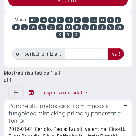
Vai a:
0-9
A
B
C
D
E
F
G
H
I
J
K
L
M
N
O
P
Q
R
S
T
U
V
W
X
Y
Z
o inserisci le iniziali:
Mostrati risultati da 1 a 1
di 1
esporta metadati
Pancreatic metastasis from mycosis
fungoides mimicking primary pancreatic
tumor
2016-01-01 Ceriolo, Paola; Fausti, Valentina; Cinotti,