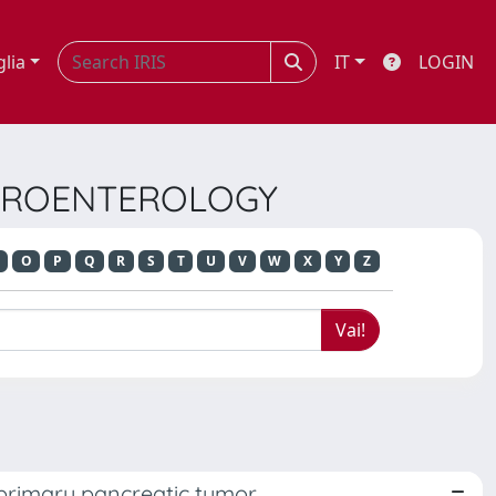
glia
IT
LOGIN
STROENTEROLOGY
O
P
Q
R
S
T
U
V
W
X
Y
Z
primary pancreatic tumor