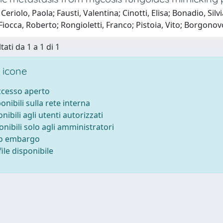
Ceriolo, Paola; Fausti, Valentina; Cinotti, Elisa; Bonadio, Silv
 Fiocca, Roberto; Rongioletti, Franco; Pistoia, Vito; Borgon
tati da 1 a 1 di 1
 icone
accesso aperto
ponibili sulla rete interna
onibili agli utenti autorizzati
onibili solo agli amministratori
to embargo
ile disponibile