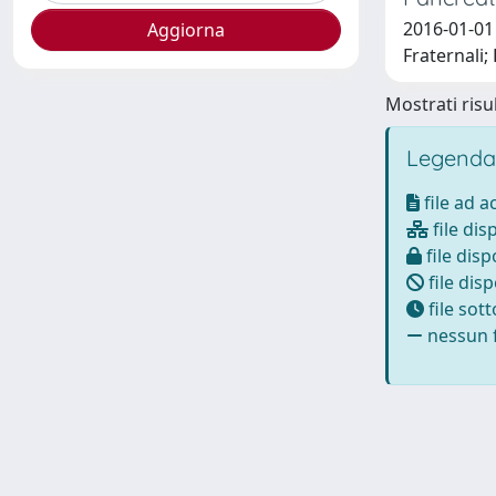
2016-01-01 
Fraternali;
Mostrati risul
Legenda
file ad 
file dis
file disp
file disp
file sot
nessun f