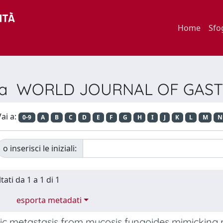
Home
Sfo
ivista WORLD JOURNAL OF GA
ai a:
0-9
A
B
C
D
E
F
G
H
I
J
K
L
M
N
o inserisci le iniziali:
tati da 1 a 1 di 1
esporta metadati
ic metastasis from mycosis fungoides mimicking 