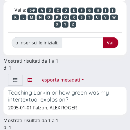
Vai a:
0-9
A
B
C
D
E
F
G
H
I
J
K
L
M
N
O
P
Q
R
S
T
U
V
W
X
Y
Z
o inserisci le iniziali:
Mostrati risultati da 1 a 1
di 1
esporta metadati
Teaching Larkin or how green was my
intertextual explosion?
2005-01-01 Falzon, ALEX ROGER
Mostrati risultati da 1 a 1
di 1