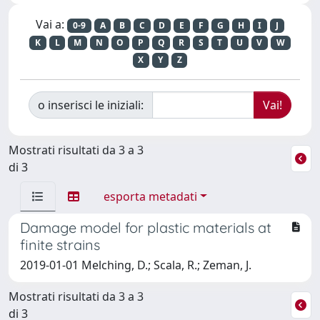
Vai a:
0-9
A
B
C
D
E
F
G
H
I
J
K
L
M
N
O
P
Q
R
S
T
U
V
W
X
Y
Z
o inserisci le iniziali:
Mostrati risultati da 3 a 3
di 3
esporta metadati
Damage model for plastic materials at
finite strains
2019-01-01 Melching, D.; Scala, R.; Zeman, J.
Mostrati risultati da 3 a 3
di 3